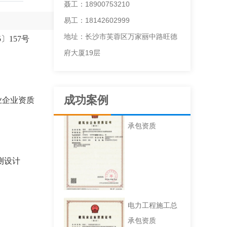
聂工：18900753210
易工：18142602999
地址：长沙市芙蓉区万家丽中路旺德
〕157号
府大厦19层
成功案例
业企业资质
建筑工程施工总
承包资质
测设计
电力工程施工总
承包资质