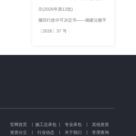
示(2026年第12批)
撤回行政许可决定书——湘建法撤字
〔2026〕37 号
官网首页
施工总承包
专业承包
其他资质
资质分立
行业动态
关于我们
常用查询